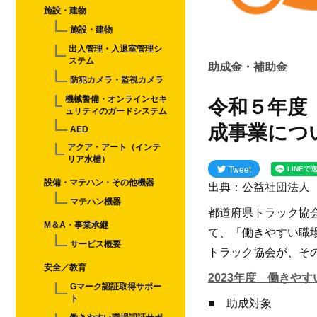
施設・建物
施設・建物
出入管理・入退室管理シ
ステム
助成金・補助金
防犯カメラ・監視カメラ
機械警備・オンラインセキ
令和５年度
ュリティのガードシステム
成事業につ
AED
アクア・アート（インテ
リア水槽）
Tweet
設備・マテハン・その他機器
出典：公益社団法人
マテハン機器
都道府県トラック協
M＆A・事業承継
て、「働きやすい職
サービス概要
トラック協会が、そ
安全／教育
2023年度 働きや
Gマーク認証取得サポー
ト
■ 助成対象