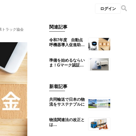
ログイン
関連記事
県トラック協会
令和7年度 自動点
呼機器導入促進助成
事業について［都道
府県トラック協会会
員事業者］
準備を始めるならい
ま！Gマーク認証の
取得をサポートしま
す
新着記事
共同輸送で日本の物
流をサステナブルに
物流関連法の改正と
は…