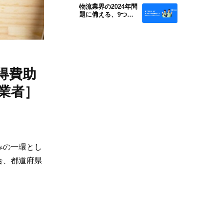
物流業界の2024年問
題に備える、9つの
社内施策
得費助
業者］
みの一環とし
合、都道府県