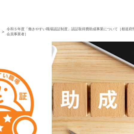
令和５年度「働きやすい職場認証制度」認証取得費助成事業について［都道府
>
会員事業者］