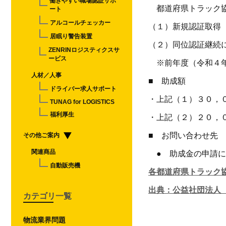
働きやすい職場認証サポ
都道府県トラック協
ート
アルコールチェッカー
（１）新規認証取得
居眠り警告装置
（２）同位認証継続
ZENRINロジスティクスサ
ービス
※前年度（令和４年
人材／人事
■ 助成額
ドライバー求人サポート
・上記（１）３０，
TUNAG for LOGISTICS
福利厚生
・上記（２）２０，
■ お問い合わせ先
その他ご案内
関連商品
● 助成金の申請に
自動販売機
各都道府県トラック
出典：公益社団法人
カテゴリ一覧
物流業界問題